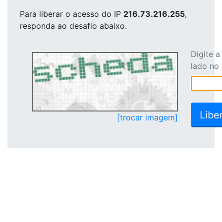
Para liberar o acesso
do IP
216.73.216.255
,
responda ao desafio abaixo.
Digite 
lado no
[trocar imagem]