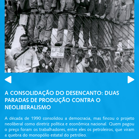
Prev
A CONSOLIDAÇÃO DO DESENCANTO: DUAS
PARADAS DE PRODUÇÃO CONTRA O
NEOLIBERALISMO
A década de 1990 consolidou a democracia, mas fincou o projeto
neoliberal como diretriz política e econômica nacional. Quem pagou
o preço foram os trabalhadores, entre eles os petroleiros, que viram
a quebra do monopólio estatal do petróleo.